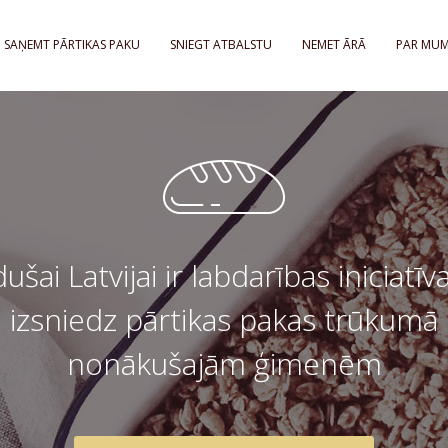
SAŅEMT PĀRTIKAS PAKU
SNIEGT ATBALSTU
NEMET ĀRĀ
PAR MU
ušai Latvijai ir labdarības iniciatīva
izsniedz pārtikas pakas trūkumā
nonākušajām ģimenēm