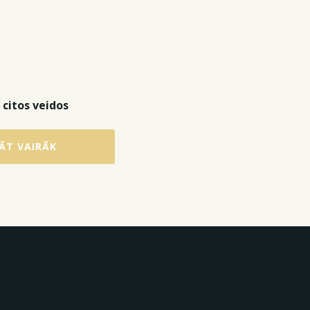
 citos veidos
ĀT VAIRĀK