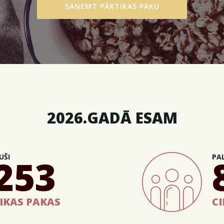
SAŅEMT PĀRTIKAS PAKU
2026.GADĀ ESAM
UŠI
PAL
253
IKAS PAKAS
C