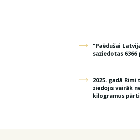
“Paēdušai Latvija
saziedotas 6366 
2025. gadā Rimi
ziedojis vairāk n
kilogramus pārt