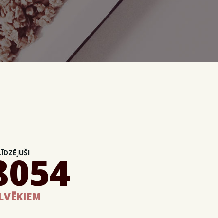
ĪDZĒJUŠI
8054
ILVĒKIEM