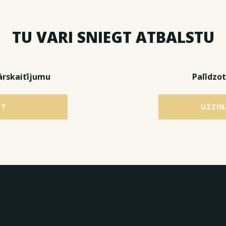
TU VARI SNIEGT ATBALSTU
ārskaitījumu
Palīdzot
OT
UZZIN