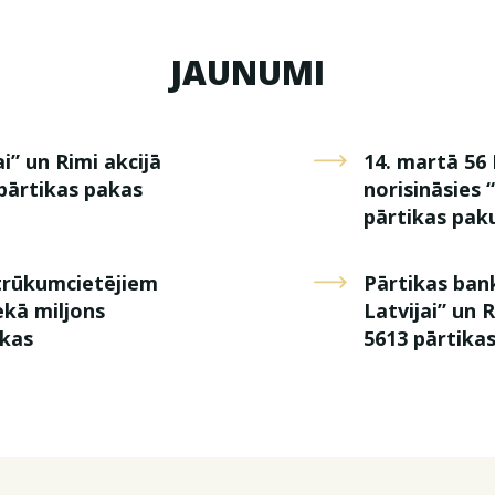
JAUNUMI
i” un Rimi akcijā
14. martā 56 
pārtikas pakas
norisināsies 
pārtikas paku
 trūkumcietējiem
Pārtikas ban
ekā miljons
Latvijai” un 
ikas
5613 pārtika