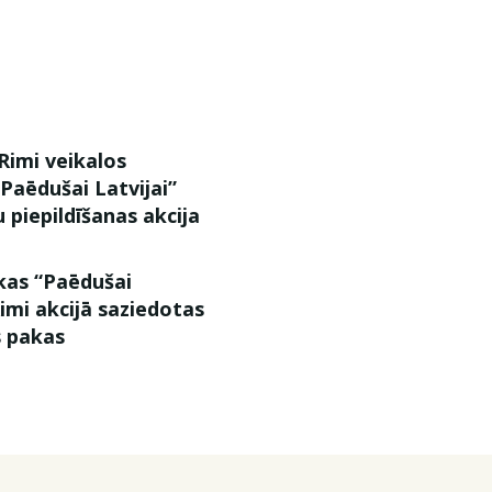
Rimi veikalos
“Paēdušai Latvijai”
 piepildīšanas akcija
kas “Paēdušai
Rimi akcijā saziedotas
s pakas